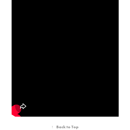
↑
Back to Top